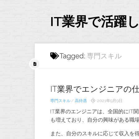
Skip
to
content
IT業界で活躍
Tagged:
専門スキル
IT業界でエンジニアの
専門スキル
/
高待遇
2021年9月9日
IT業界のエンジニアは、全国的にI
も増えており、自分の興味がある職
また、自分のスキルに応じて収入を