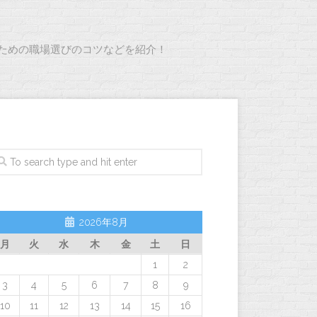
ための職場選びのコツなどを紹介！
2026年8月
月
火
水
木
金
土
日
1
2
3
4
5
6
7
8
9
10
11
12
13
14
15
16